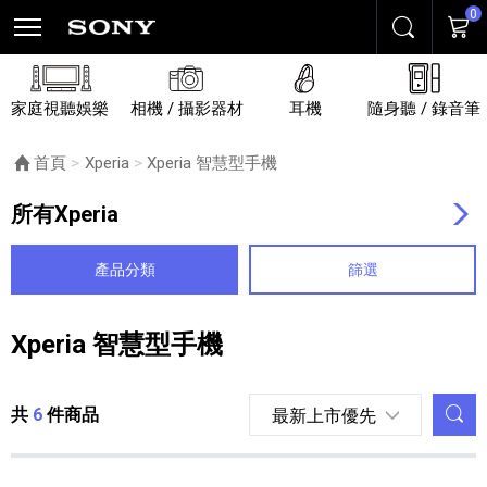
0
搜尋
購物
家庭視聽娛樂
相機 / 攝影器材
耳機
隨身聽 / 錄音筆
首頁
Xperia
目前頁面：
Xperia 智慧型手機
所有Xperia
產品分類
篩選
Xperia 智慧型手機
列表內容
調
共
6
件商品