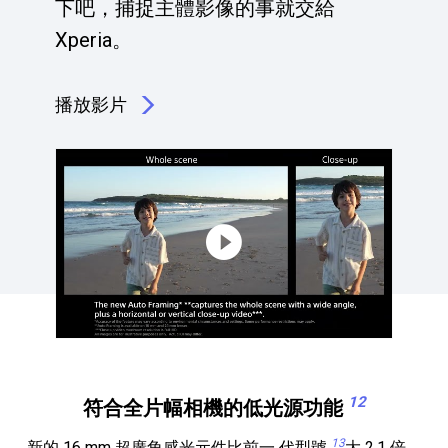
下吧，捕捉主體影像的事就交給
Xperia。
播放影片
點擊播放：享受當下同時拍出絕佳影片
12
符合全片幅相機的低光源功能
13
新的 16 mm 超廣角感光元件比前一 代型號
大 2.1 倍，