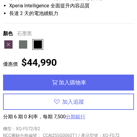
Xperia Intelligence 全面提升內容品質
長達 2 天的電池續航力
顏色
石墨黑
羅蘭紫
森苔綠
石墨黑
$44,990
優惠價
加入購物車
加入追蹤
分期 6 期 0 利率，每期 7,500
分期銀行
機型：XQ-FS72/B2
NCC審驗合格編號：
CCAI255G0060T1 / 產品型號：XQ-FS72