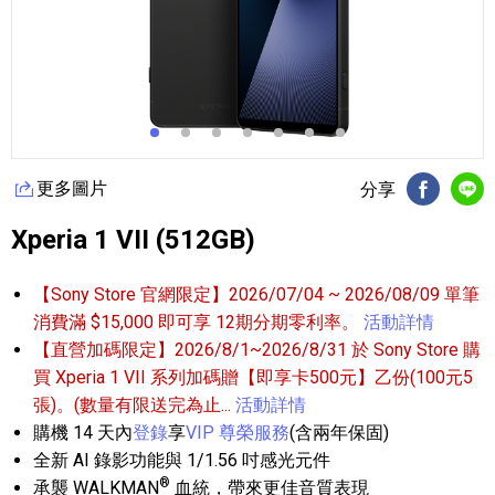
更多圖片
分享
FB分享
Li
Xperia 1 VII (512GB)
【Sony Store 官網限定】2026/07/04 ~ 2026/08/09 單筆
消費滿 $15,000 即可享 12期分期零利率。
活動詳情
【直營加碼限定】2026/8/1~2026/8/31 於 Sony Store 購
買 Xperia 1 VII 系列加碼贈【即享卡500元】乙份(100元5
張)。(數量有限送完為止...
活動詳情
購機 14 天內
登錄
享
VIP 尊榮服務
(含兩年保固)
全新 AI 錄影功能與 1/1.56 吋感光元件
®
承襲 WALKMAN
血統，帶來更佳音質表現