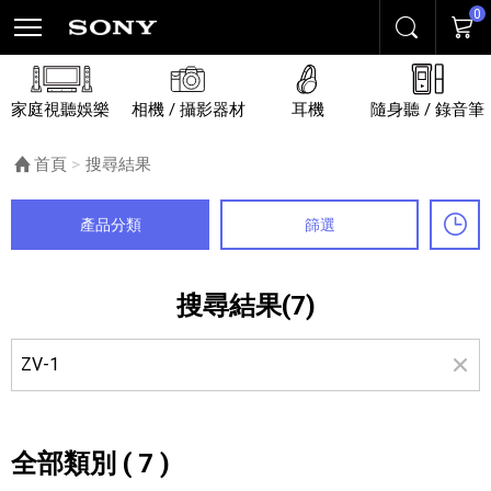
0
搜尋
購物
家庭視聽娛樂
相機 / 攝影器材
耳機
隨身聽 / 錄音筆
首頁
目前頁面：
搜尋結果
產品分類
篩選
最
搜尋結果(7)
全部類別 ( 7 )