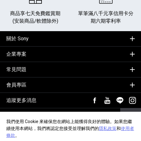
商品享七天免費鑑賞期
單筆滿八千元享
信用卡分
(安裝商品/軟體除外)
期六期零利率
關於 Sony
企業專案
常見問題
會員專區
追蹤更多消息
FB粉絲專頁[另開新視
YouTube頻道
加入LIN
追蹤
輸入Email，訂閱電子報
訂閱
我們使用 Cookie 來確保您在網站上能獲得良好的體驗。如果您繼
續使用本網站，我們將認定您接受並理解我們的
隱私政策
和
使用者
隱私政策
交易約定事項
網站導覽
無障礙聲明
條款
。