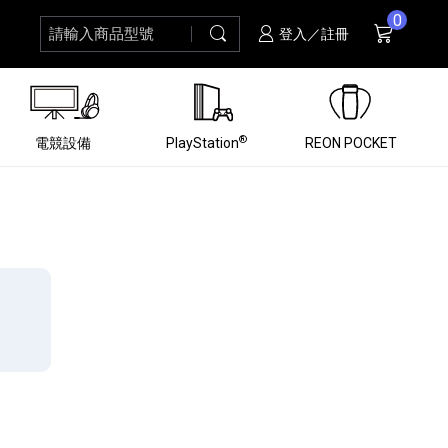
0
請輸入商品型號
搜尋
購物車
項商品
登入／註冊
®
電競設備
PlayStation
REON POCKET
黑膠唱盤
ZV 數位相機
個產品
個產品
個產品
個產品
16
3
個產品
個產品