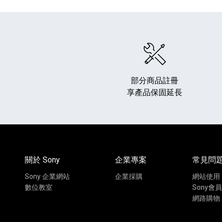
部分商品註冊
享產品保固延長
HiFi 音響
隨身型數位相機
藍光
相機麥
11
64
個產品
個產品
關於 Sony
企業專案
常見問
Sony 企業網站
企業採購
網站使用
數位教室
Sony會員
網路購物