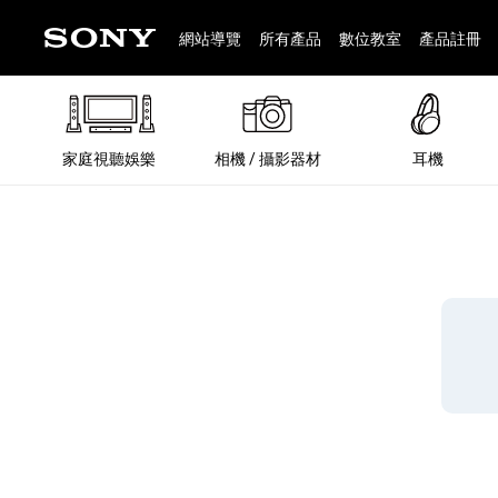
網站導覽
所有產品
數位教室
產品註冊
家庭視聽娛樂
相機 / 攝影器材
耳機
®
®
BRAVIA 全系列
α 數位單眼相機
全系列耳機
Walkman 數位隨身聽
藍牙喇叭
Xperia 智慧型手機
INZONE 電競螢幕
PlayStation
REON POCKET / 配件
主機 / 配件
家庭
α 專
耳機
Walk
Xper
INZ
PlaySt
67
49
46
12
19
37
6
3
6
個產品
個產品
個產品
個產品
個產品
個產品
個產品
個產品
個產品