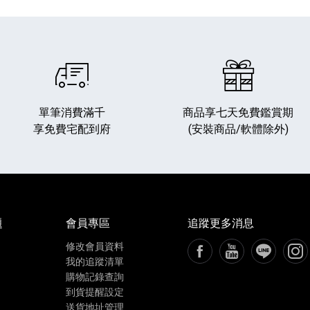
單筆消費滿千
商品享七天免費鑑賞期
享免費宅配到府
(安裝商品/軟體除外)
播放器
克風 / 收錄音組
數位攝影機 / 配件
17
3
個產品
個產品
33
題
會員專區
追蹤更多消息
修改會員資料
FB粉絲專頁[另開新視窗
YouTube頻道[
加入LIN
追蹤
我的追蹤清單
購物記錄查詢
到貨提醒設定
送貨地址管理