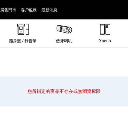
展售門市
客戶服務
最新消息
隨身聽 / 錄音筆
藍牙喇叭
Xperia
您所指定的商品不存在或無瀏覽權限
®
劇院
屬鏡頭
配件
man 專屬配件
ia 專用配件
ONE 電競耳機
ation
遊戲軟體
BRAVIA 專屬配件
α 專屬配件
錄音筆 / 配件
INZONE 電競周邊
25
86
15
6
4
9
1
個產品
個產品
個產品
個產品
個產品
個產品
個產品
143
9
7
7