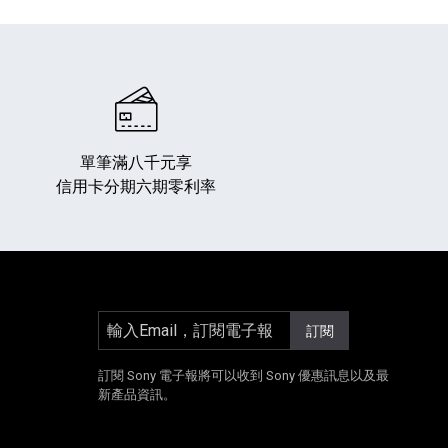
單筆滿八千元享
信用卡分期六期零利率
專業攝影器材
個產品
17
個產品
輸入Email，訂閱電子報
訂閱
]
另開新視窗]
E[另開新視窗]
Instagram[另開新視窗]
訂閱 Sony 電子報將可以收到 Sony 優惠訊息以及最
新產品資訊。