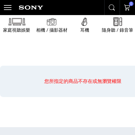
0
搜尋
購物
家庭視聽娛樂
相機 / 攝影器材
耳機
隨身聽 / 錄音筆
您所指定的商品不存在或無瀏覽權限