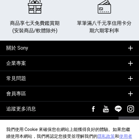
商品享七天免費鑑賞期
單筆滿八千元享
信用卡分
(安裝商品/軟體除外)
期六期零利率
關於 Sony
企業專案
常見問題
會員專區
追蹤更多消息
FB粉絲專頁[另開新視
YouTube頻道
加入LIN
追蹤
輸入Email，訂閱電子報
訂閱
我們使用 Cookie 來確保您在網站上能獲得良好的體驗。如果您繼
續使用本網站，我們將認定您接受並理解我們的
隱私政策
和
使用者