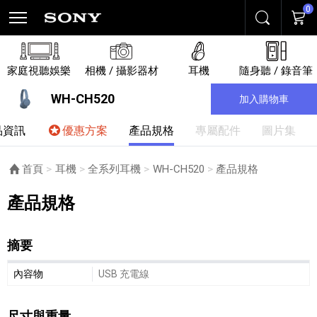
0
搜尋
購物
家庭視聽娛樂
相機 / 攝影器材
耳機
隨身聽 / 錄音筆
WH-CH520
加入購物車
品資訊
優惠方案
產品規格
專屬配件
圖片集
首頁
耳機
全系列耳機
WH-CH520
目前頁面：
產品規格
產品規格
摘要
摘要細節敘述
內容物
USB 充電線
尺寸與重量