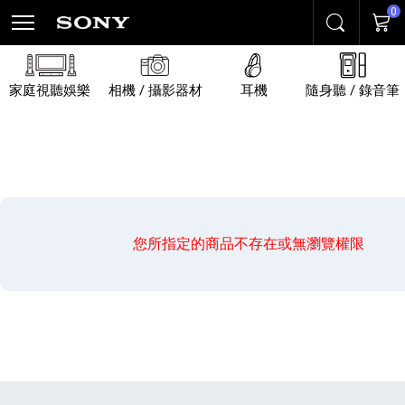
0
搜尋
購物
家庭視聽娛樂
相機 / 攝影器材
耳機
隨身聽 / 錄音筆
您所指定的商品不存在或無瀏覽權限