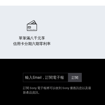
單筆滿八千元享
信用卡分期六期零利率
專業攝影器材
個產品
17
個產品
輸入Email，訂閱電子報
訂閱
]
另開新視窗]
E[另開新視窗]
Instagram[另開新視窗]
訂閱 Sony 電子報將可以收到 Sony 優惠訊息以及最
新產品資訊。