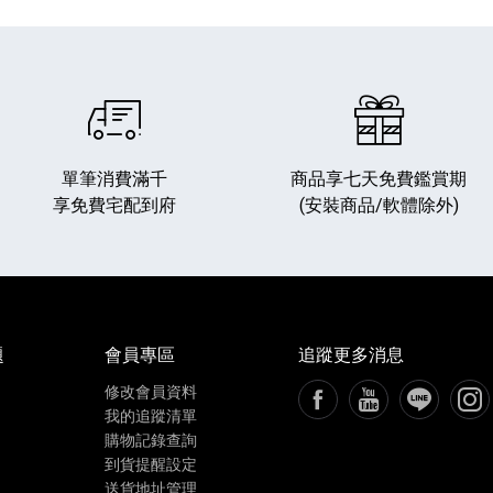
單筆消費滿千
商品享七天免費鑑賞期
享免費宅配到府
(安裝商品/軟體除外)
播放器
克風 / 收錄音組
數位攝影機 / 配件
17
3
個產品
個產品
33
題
會員專區
追蹤更多消息
修改會員資料
FB粉絲專頁[另開新視窗
YouTube頻道[
加入LIN
追蹤
我的追蹤清單
購物記錄查詢
到貨提醒設定
送貨地址管理