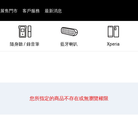
展售門市
客戶服務
最新消息
隨身聽 / 錄音筆
藍牙喇叭
Xperia
您所指定的商品不存在或無瀏覽權限
®
劇院
屬鏡頭
配件
man 專屬配件
ia 專用配件
ONE 電競耳機
ation
遊戲軟體
BRAVIA 專屬配件
α 專屬配件
錄音筆 / 配件
INZONE 電競周邊
25
86
15
6
4
9
1
個產品
個產品
個產品
個產品
個產品
個產品
個產品
143
9
7
7