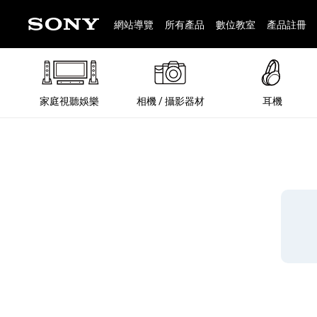
網站導覽
所有產品
數位教室
產品註冊
家庭視聽娛樂
相機 / 攝影器材
耳機
®
®
BRAVIA 全系列
α 數位單眼相機
全系列耳機
Walkman 數位隨身聽
藍牙喇叭
Xperia 智慧型手機
INZONE 電競螢幕
PlayStation
REON POCKET / 配件
主機 / 配件
家庭
α 專
耳機
Walk
Xper
INZ
PlaySt
67
49
46
12
19
37
6
3
6
個產品
個產品
個產品
個產品
個產品
個產品
個產品
個產品
個產品