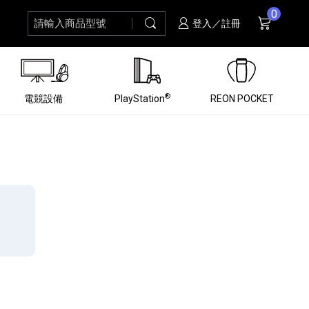
0
請輸入商品型號
搜尋
購物車
項商品
登入／註冊
®
電競設備
PlayStation
REON POCKET
黑膠唱盤
ZV 數位相機
個產品
個產品
個產品
個產品
16
3
個產品
個產品