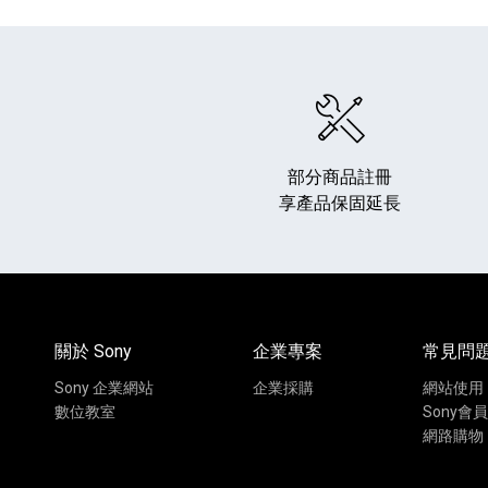
部分商品註冊
享產品保固延長
HiFi 音響
隨身型數位相機
藍光
相機麥
11
64
個產品
個產品
關於 Sony
企業專案
常見問
Sony 企業網站
企業採購
網站使用
數位教室
Sony會員
網路購物