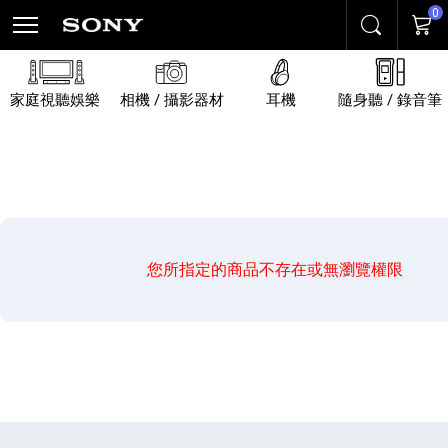
0
搜尋
購物
家庭視聽娛樂
相機 / 攝影器材
耳機
隨身聽 / 錄音筆
您所指定的商品不存在或無瀏覽權限