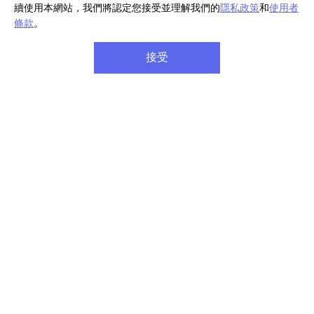
續使用本網站，我們將認定您接受並理解我們的
隱私政策
和
使用者
條款
。
接受
Creators' App
Creators' App 是一款智慧型手機應用程式，可讓您將
Sony 相機連線到雲端，進而強化拍攝和分享的功能及便利
性。