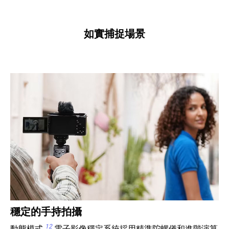
如實捕捉場景
穩定的手持拍攝
12
動態模式
電子影像穩定系統採用精準陀螺儀和進階演算