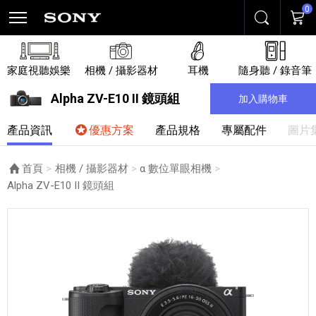
0
搜尋
購物
家庭視聽娛樂
相機 / 攝影器材
耳機
隨身聽 / 錄音筆
Alpha ZV-E10 II 鏡頭組
加入購物車
產品資訊
優惠方案
產品規格
專屬配件
圖片
首頁
相機 / 攝影器材
α 數位單眼相機
目前頁面：
Alpha ZV-E10 II 鏡頭組