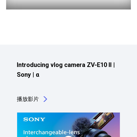
Introducing vlog camera ZV-E10 II |
Sony | α
播放影片
點擊播放：Introducing vlog camera ZV-E10 II | Sony | α