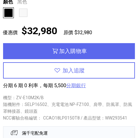
顏色
黑色
黑色
白色
$32,980
優惠價
原價 $32,980
加入購物車
加入追蹤
分期 6 期 0 利率，每期 5,500
分期銀行
機型：ZV-E10M2K/B
隨機附件：SELP16502、充電電池 NP-FZ100、肩帶、防風罩、防風
罩轉接器、鏡頭蓋
NCC審驗合格編號：
CCAO18LP0150T8 / 產品型號：WW293541
滿千宅配免運