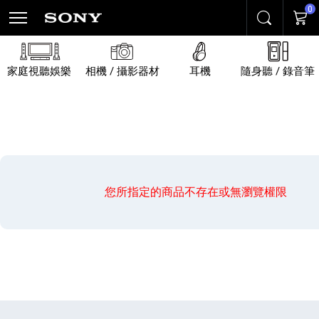
0
搜尋
購物
家庭視聽娛樂
相機 / 攝影器材
耳機
隨身聽 / 錄音筆
您所指定的商品不存在或無瀏覽權限