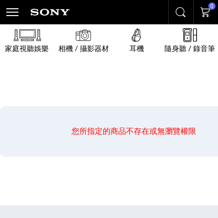
0
搜尋
購物
家庭視聽娛樂
相機 / 攝影器材
耳機
隨身聽 / 錄音筆
您所指定的商品不存在或無瀏覽權限