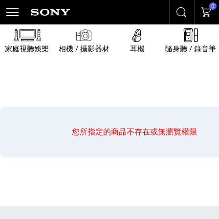
0
搜尋
購物
家庭視聽娛樂
相機 / 攝影器材
耳機
隨身聽 / 錄音筆
您所指定的商品不存在或無瀏覽權限