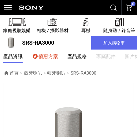
0
搜尋
購物
家庭視聽娛樂
相機 / 攝影器材
耳機
隨身聽 / 錄音筆
SRS-RA3000
加入購物車
產品資訊
優惠方案
產品規格
專屬配件
圖片
首頁
藍牙喇叭
藍牙喇叭
目前頁面：
SRS-RA3000