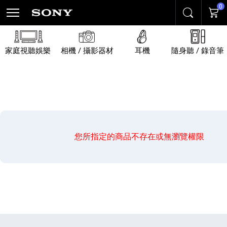
0
搜尋
購物
家庭視聽娛樂
相機 / 攝影器材
耳機
隨身聽 / 錄音筆
您所指定的商品不存在或無瀏覽權限