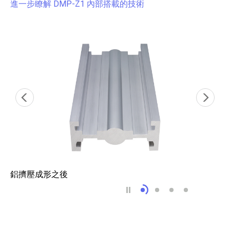
進一步瞭解 DMP-Z1 內部搭載的技術
鋁擠壓成形之後
鋁擠壓成形之後
鋁研磨製程
鋁合金鍍膜 H 