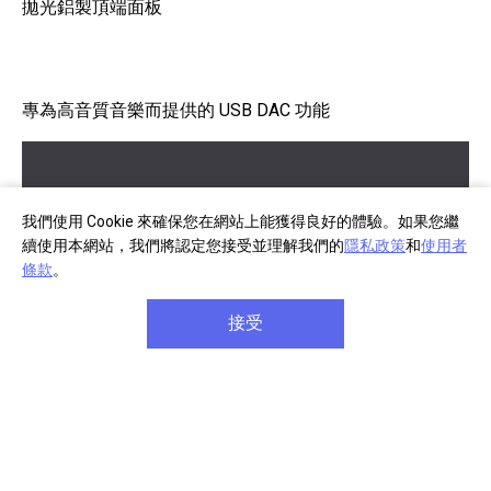
拋光鋁製頂端面板
專為高音質音樂而提供的 USB DAC 功能
我們使用 Cookie 來確保您在網站上能獲得良好的體驗。如果您繼
續使用本網站，我們將認定您接受並理解我們的
隱私政策
和
使用者
條款
。
接受
用隨附的 USB 纜線連接 DMP-Z1 後，它便能以其精心設
計的內建硬體取代您電腦的一般聲音處理技術，呈現高階
音質。