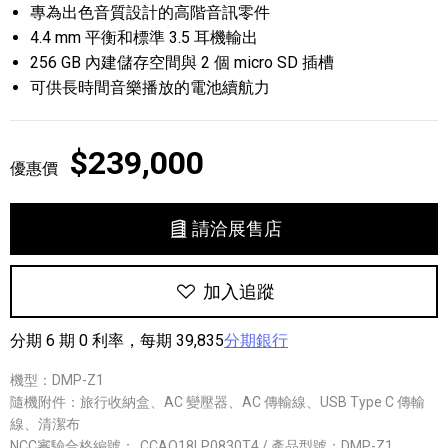
專為出色音質設計的高階音訊零件
4.4 mm 平衡和標準 3.5 耳機輸出
256 GB 內建儲存空間與 2 個 micro SD 插槽
可供長時間音樂播放的電池續航力
$239,000
優惠價
請洽展售店
加入追蹤
分期 6 期 0 利率，每期 39,835
分期銀行
機型：DMP-Z1
隨機附件：旅行收納盒、AC 變壓器、AC 傳輸線、USB Type C 傳輸
線、清潔布
NCC審驗合格編號：
CCAO18LP0830T4 / 產品型號：DMP-Z1