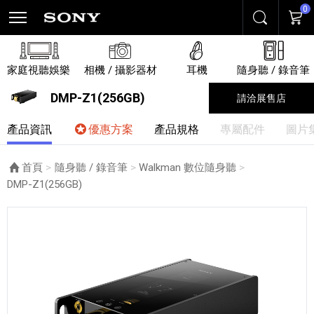
0
搜尋
購物
家庭視聽娛樂
相機 / 攝影器材
耳機
隨身聽 / 錄音筆
DMP-Z1(256GB)
請洽展售店
產品資訊
優惠方案
產品規格
專屬配件
圖片
首頁
隨身聽 / 錄音筆
Walkman 數位隨身聽
目前頁面：
DMP-Z1(256GB)