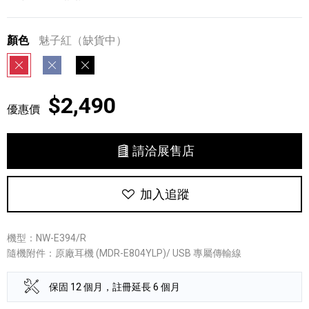
顏色
魅子紅（缺貨中）
魅子紅
帥性藍
不羈黑
$2,490
優惠價
請洽展售店
加入追蹤
機型：NW-E394/R
隨機附件：原廠耳機 (MDR-E804YLP)/ USB 專屬傳輸線
保固 12 個月，註冊延長 6 個月