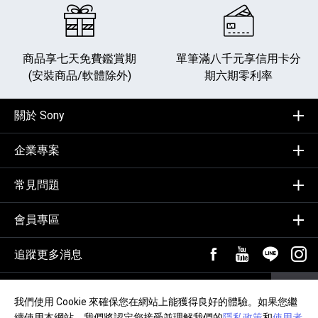
商品享七天免費鑑賞期
單筆滿八千元享
信用卡分
(安裝商品/軟體除外)
期六期零利率
關於 Sony
企業專案
常見問題
會員專區
追蹤更多消息
FB粉絲專頁[另開新視
YouTube頻道
加入LIN
追蹤
輸入Email，訂閱電子報
訂閱
我們使用 Cookie 來確保您在網站上能獲得良好的體驗。如果您繼
續使用本網站，我們將認定您接受並理解我們的
隱私政策
和
使用者