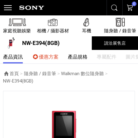
0
搜尋
購物
家庭視聽娛樂
相機 / 攝影器材
耳機
隨身聽 / 錄音筆
NW-E394(8GB)
請洽展售店
產品資訊
優惠方案
產品規格
專屬配件
圖片
首頁
隨身聽 / 錄音筆
Walkman 數位隨身聽
目前頁面：
NW-E394(8GB)