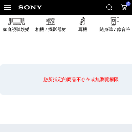
0
搜尋
購物
家庭視聽娛樂
相機 / 攝影器材
耳機
隨身聽 / 錄音筆
您所指定的商品不存在或無瀏覽權限