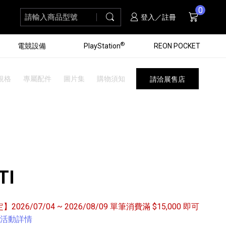
0
請輸入商品型號
搜尋
購物車
項商品
登入／註冊
®
電競設備
PlayStation
REON POCKET
規格
專屬配件
圖片集
購物須知
請洽展售店
TI
定】2026/07/04 ~ 2026/08/09 單筆消費滿 $15,000 即可
黑膠唱盤
ZV 數位相機
個產品
個產品
個產品
個產品
16
3
個產品
個產品
活動詳情