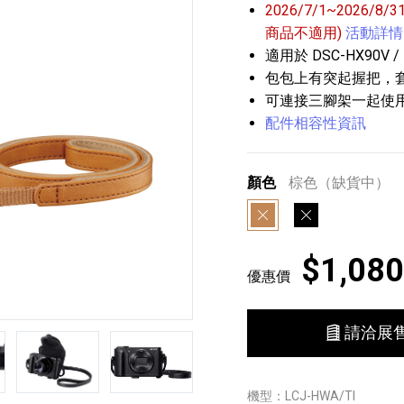
2026/7/1~2026/8
商品不適用)
活動詳情
適用於 DSC-HX90V / 
包包上有突起握把，套上
可連接三腳架一起使用
配件相容性資訊
播放器
克風 / 收錄音組
數位攝影機 / 配件
17
3
個產品
個產品
33
顏色
棕色（缺貨中）
棕色
黑色
$1,080
優惠價
請洽展
第5張
第6張
第7張
機型：LCJ-HWA/TI