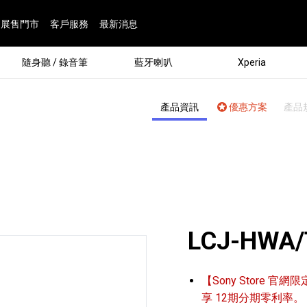
展售門市
客戶服務
最新消息
隨身聽 / 錄音筆
藍牙喇叭
Xperia
產品資訊
優惠方案
產品
LCJ-HWA/
®
【Sony Store 官網限
劇院
屬鏡頭
配件
man 專屬配件
ia 專用配件
ONE 電競耳機
ation
遊戲軟體
BRAVIA 專屬配件
α 專屬配件
錄音筆 / 配件
INZONE 電競周邊
25
86
15
6
4
9
1
個產品
個產品
個產品
個產品
個產品
個產品
個產品
143
9
7
7
享 12期分期零利率。