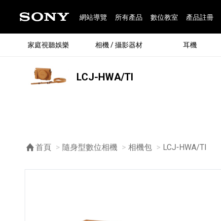
網站導覽
所有產品
數位教室
產品註冊
家庭視聽娛樂
相機 / 攝影器材
耳機
LCJ-HWA/TI
®
首頁
隨身型數位相機
相機包
目前頁面：
LCJ-HWA/TI
®
BRAVIA 全系列
α 數位單眼相機
全系列耳機
Walkman 數位隨身聽
藍牙喇叭
Xperia 智慧型手機
INZONE 電競螢幕
PlayStation
REON POCKET / 配件
主機 / 配件
家庭
α 專
耳機
Walk
Xper
INZ
PlaySt
67
49
46
12
19
37
6
3
6
個產品
個產品
個產品
個產品
個產品
個產品
個產品
個產品
個產品