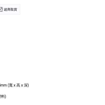
超商取貨
4mm (寬 x 高 x 深)
塑料)