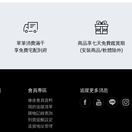
單筆消費滿千
商品享七天免費鑑賞期
享免費宅配到府
(安裝商品/軟體除外)
題
會員專區
追蹤更多消息
修改會員資料
FB粉絲專頁[另開新視窗
YouTube頻道[
加入LIN
追蹤
我的追蹤清單
購物記錄查詢
到貨提醒設定
送貨地址管理