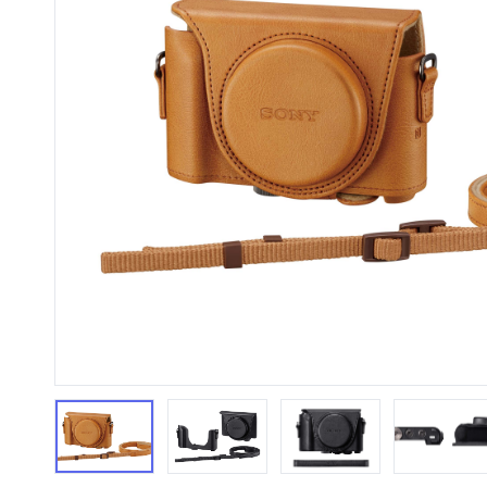
HiFi 音響
隨身型數位相機
藍光
相機麥
11
64
個產品
個產品
第1張
第2張
第3張
第4張