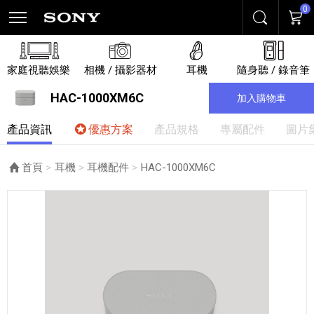
0
搜尋
購物
家庭視聽娛樂
相機 / 攝影器材
耳機
隨身聽 / 錄音筆
HAC-1000XM6C
加入購物車
產品資訊
優惠方案
產品規格
專屬配件
圖片
首頁
耳機
耳機配件
目前頁面：
HAC-1000XM6C