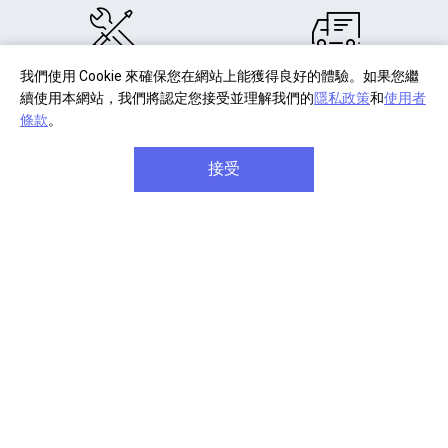
我們使用 Cookie 來確保您在網站上能獲得良好的體驗。如果您繼
部分商品註冊
單筆消費滿千
續使用本網站，我們將認定您接受並理解我們的
隱私政策
和
使用者
享產品保固延長
享免費宅配到府
條款
。
接受
商品享七天免費鑑賞期
單筆滿八千元享
信用卡分
(安裝商品/軟體除外)
期六期零利率
關於 Sony
企業專案
常見問題