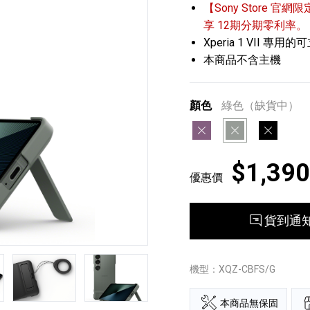
【Sony Store 官網限
享 12期分期零利率。
Xperia 1 VII 專
本商品不含主機
顏色
綠色（缺貨中）
紫色
綠色
黑色
播放器
克風 / 收錄音組
數位攝影機 / 配件
17
3
個產品
個產品
33
$1,390
優惠價
貨到通
第5張
第6張
第7張
機型：XQZ-CBFS/G
本商品無保固