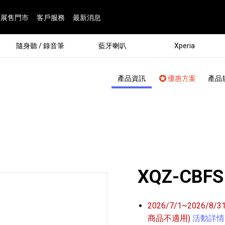
展售門市
客戶服務
最新消息
隨身聽 / 錄音筆
藍牙喇叭
Xperia
產品資訊
優惠方案
產品
XQZ-CBFS
®
2026/7/1~2026/8
劇院
屬鏡頭
配件
man 專屬配件
ia 專用配件
ONE 電競耳機
ation
遊戲軟體
BRAVIA 專屬配件
α 專屬配件
錄音筆 / 配件
INZONE 電競周邊
25
86
15
6
4
9
1
個產品
個產品
個產品
個產品
個產品
個產品
個產品
143
9
7
7
商品不適用)
活動詳情