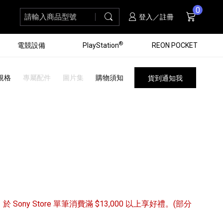
0
請輸入商品型號
搜尋
購物車
項商品
登入／註冊
®
電競設備
PlayStation
REON POCKET
規格
專屬配件
圖片集
購物須知
貨到通知我
/31 於 Sony Store 單筆消費滿 $13,000 以上享好禮。(部分
黑膠唱盤
ZV 數位相機
個產品
個產品
個產品
個產品
16
3
個產品
個產品