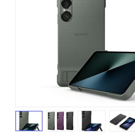
HiFi 音響
隨身型數位相機
藍光
相機麥
11
64
個產品
個產品
第1張
第2張
第3張
第4張