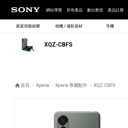
網站導覽
所有產品
數位教室
產品註冊
家庭視聽娛樂
相機 / 攝影器材
耳機
XQZ-CBFS
®
首頁
Xperia
Xperia 專屬配件
目前頁面：
XQZ-CBFS
®
BRAVIA 全系列
α 數位單眼相機
全系列耳機
Walkman 數位隨身聽
藍牙喇叭
Xperia 智慧型手機
INZONE 電競螢幕
PlayStation
REON POCKET / 配件
主機 / 配件
家庭
α 專
耳機
Walk
Xper
INZ
PlaySt
67
49
46
12
19
37
6
3
6
個產品
個產品
個產品
個產品
個產品
個產品
個產品
個產品
個產品