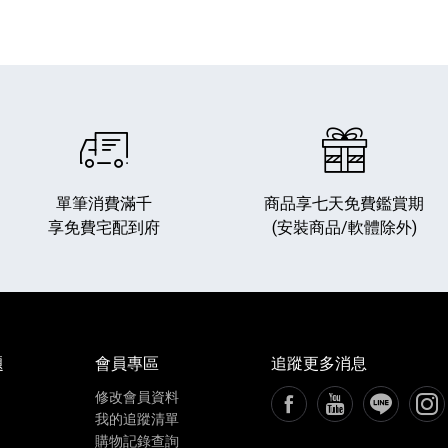
單筆消費滿千
商品享七天免費鑑賞期
享免費宅配到府
(安裝商品/軟體除外)
題
會員專區
追蹤更多消息
修改會員資料
FB粉絲專頁[另開新視窗
YouTube頻道[
加入LIN
追蹤
我的追蹤清單
購物記錄查詢