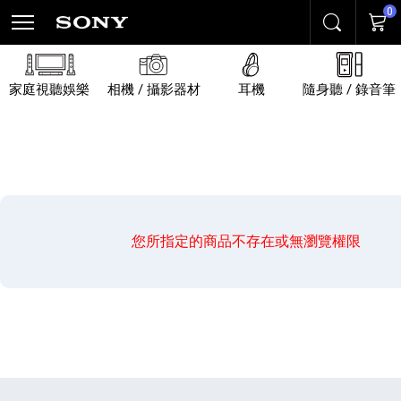
0
搜尋
購物
家庭視聽娛樂
相機 / 攝影器材
耳機
隨身聽 / 錄音筆
您所指定的商品不存在或無瀏覽權限