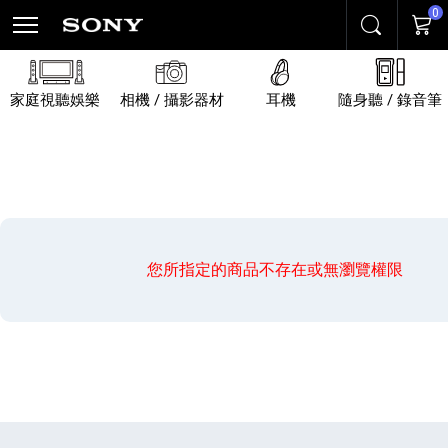
0
搜尋
購物
家庭視聽娛樂
相機 / 攝影器材
耳機
隨身聽 / 錄音筆
您所指定的商品不存在或無瀏覽權限