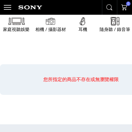
0
搜尋
購物
家庭視聽娛樂
相機 / 攝影器材
耳機
隨身聽 / 錄音筆
您所指定的商品不存在或無瀏覽權限