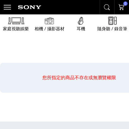
0
搜尋
購物
家庭視聽娛樂
相機 / 攝影器材
耳機
隨身聽 / 錄音筆
您所指定的商品不存在或無瀏覽權限