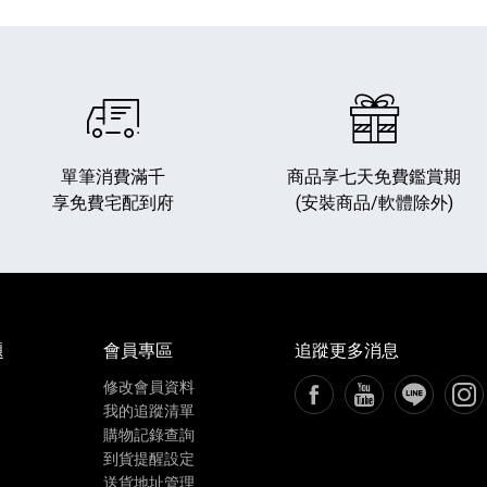
單筆消費滿千
商品享七天免費鑑賞期
享免費宅配到府
(安裝商品/軟體除外)
播放器
克風 / 收錄音組
數位攝影機 / 配件
17
3
個產品
個產品
33
題
會員專區
追蹤更多消息
修改會員資料
FB粉絲專頁[另開新視窗
YouTube頻道[
加入LIN
追蹤
我的追蹤清單
購物記錄查詢
到貨提醒設定
送貨地址管理