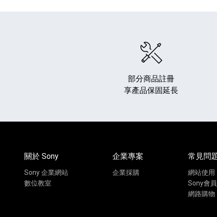
部分商品註冊
享產品保固延長
HiFi 音響
隨身型數位相機
藍光
相機麥
11
64
個產品
個產品
關於 Sony
企業專案
常見問
Sony 企業網站
企業採購
網站使用
數位教室
Sony會員
網路購物