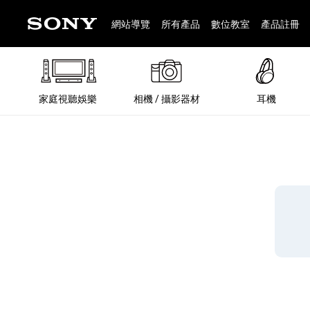
網站導覽
所有產品
數位教室
產品註冊
家庭視聽娛樂
相機 / 攝影器材
耳機
®
®
BRAVIA 全系列
α 數位單眼相機
全系列耳機
Walkman 數位隨身聽
藍牙喇叭
Xperia 智慧型手機
INZONE 電競螢幕
PlayStation
REON POCKET / 配件
主機 / 配件
家庭
α 專
耳機
Walk
Xper
INZ
PlaySt
67
49
46
12
19
37
6
3
6
個產品
個產品
個產品
個產品
個產品
個產品
個產品
個產品
個產品