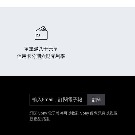
單筆滿八千元享
信用卡分期六期零利率
專業攝影器材
個產品
17
個產品
輸入Email，訂閱電子報
訂閱
]
另開新視窗]
E[另開新視窗]
Instagram[另開新視窗]
訂閱 Sony 電子報將可以收到 Sony 優惠訊息以及最
新產品資訊。