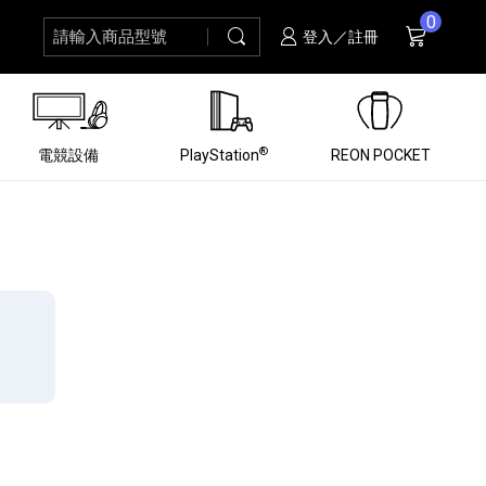
0
請輸入商品型號
搜尋
購物車
項商品
登入／註冊
®
電競設備
PlayStation
REON POCKET
黑膠唱盤
ZV 數位相機
個產品
個產品
個產品
個產品
16
3
個產品
個產品