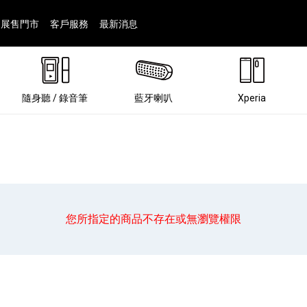
展售門市
客戶服務
最新消息
隨身聽 / 錄音筆
藍牙喇叭
Xperia
您所指定的商品不存在或無瀏覽權限
®
劇院
屬鏡頭
配件
man 專屬配件
ia 專用配件
ONE 電競耳機
ation
遊戲軟體
BRAVIA 專屬配件
α 專屬配件
錄音筆 / 配件
INZONE 電競周邊
25
86
15
6
4
9
1
個產品
個產品
個產品
個產品
個產品
個產品
個產品
143
9
7
7