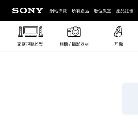
網站導覽
所有產品
數位教室
產品註冊
家庭視聽娛樂
相機 / 攝影器材
耳機
®
®
BRAVIA 全系列
α 數位單眼相機
全系列耳機
Walkman 數位隨身聽
藍牙喇叭
Xperia 智慧型手機
INZONE 電競螢幕
PlayStation
REON POCKET / 配件
主機 / 配件
家庭
α 專
耳機
Walk
Xper
INZ
PlaySt
67
49
46
12
19
37
6
3
6
個產品
個產品
個產品
個產品
個產品
個產品
個產品
個產品
個產品