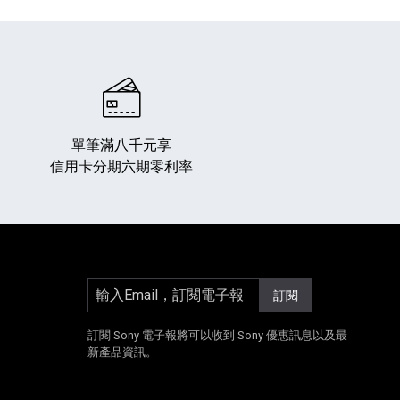
單筆滿八千元享
信用卡分期六期零利率
專業攝影器材
個產品
17
個產品
輸入Email，訂閱電子報
訂閱
]
另開新視窗]
E[另開新視窗]
Instagram[另開新視窗]
訂閱 Sony 電子報將可以收到 Sony 優惠訊息以及最
新產品資訊。