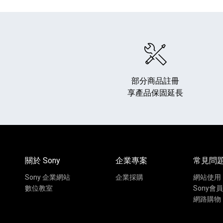
部分商品註冊
享產品保固延長
HiFi 音響
隨身型數位相機
藍光
相機麥
11
64
個產品
個產品
關於 Sony
企業專案
常見問
Sony 企業網站
企業採購
網站使用
數位教室
Sony會員
網路購物