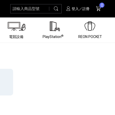
0
請輸入商品型號
搜尋
購物車
項商品
登入／註冊
®
電競設備
PlayStation
REON POCKET
黑膠唱盤
ZV 數位相機
個產品
個產品
個產品
個產品
16
3
個產品
個產品