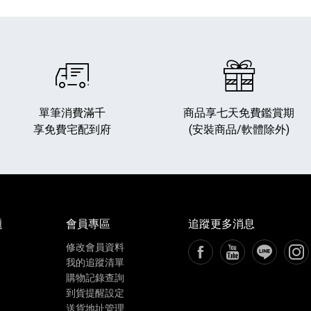
單筆消費滿千
商品享七天免費鑑賞期
享免費宅配到府
(安裝商品/軟體除外)
播放器
克風 / 收錄音組
數位攝影機 / 配件
17
3
個產品
個產品
33
題
會員專區
追蹤更多消息
修改會員資料
FB粉絲專頁[另開新視窗
YouTube頻道[
加入LIN
追蹤
我的追蹤清單
購物記錄查詢
到貨提醒設定
送貨地址管理