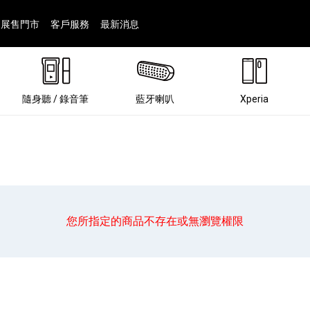
展售門市
客戶服務
最新消息
隨身聽 / 錄音筆
藍牙喇叭
Xperia
您所指定的商品不存在或無瀏覽權限
®
劇院
屬鏡頭
配件
man 專屬配件
ia 專用配件
ONE 電競耳機
ation
遊戲軟體
BRAVIA 專屬配件
α 專屬配件
錄音筆 / 配件
INZONE 電競周邊
25
86
15
6
4
9
1
個產品
個產品
個產品
個產品
個產品
個產品
個產品
143
9
7
7