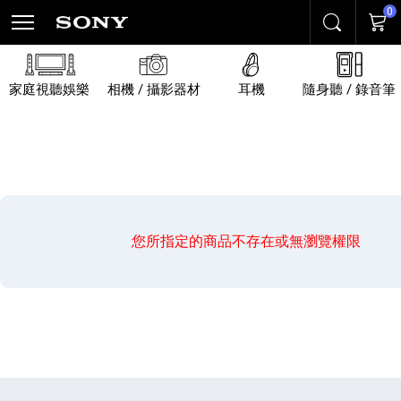
0
搜尋
購物
家庭視聽娛樂
相機 / 攝影器材
耳機
隨身聽 / 錄音筆
您所指定的商品不存在或無瀏覽權限