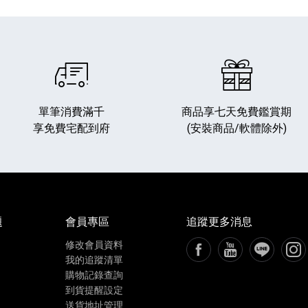
單筆消費滿千
商品享七天免費鑑賞期
享免費宅配到府
(安裝商品/軟體除外)
播放器
克風 / 收錄音組
數位攝影機 / 配件
17
3
個產品
個產品
33
題
會員專區
追蹤更多消息
修改會員資料
FB粉絲專頁[另開新視窗
YouTube頻道[
加入LIN
追蹤
我的追蹤清單
購物記錄查詢
到貨提醒設定
送貨地址管理