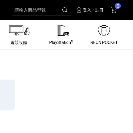
0
請輸入商品型號
搜尋
購物車
項商品
登入／註冊
®
電競設備
PlayStation
REON POCKET
黑膠唱盤
ZV 數位相機
個產品
個產品
個產品
個產品
16
3
個產品
個產品