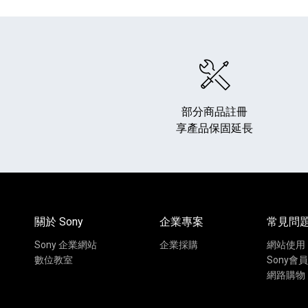
部分商品註冊
享產品保固延長
HiFi 音響
隨身型數位相機
藍光
相機麥
11
64
個產品
個產品
關於 Sony
企業專案
常見問
Sony 企業網站
企業採購
網站使用
數位教室
Sony會員
網路購物