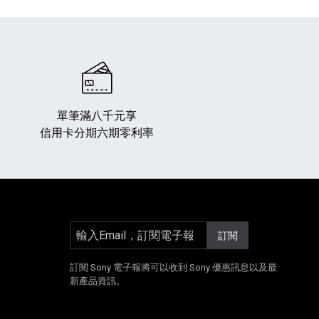
單筆滿八千元享
信用卡分期六期零利率
專業攝影器材
個產品
17
個產品
輸入Email，訂閱電子報
訂閱
]
另開新視窗]
E[另開新視窗]
Instagram[另開新視窗]
訂閱 Sony 電子報將可以收到 Sony 優惠訊息以及最
新產品資訊。