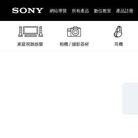
網站導覽
所有產品
數位教室
產品註冊
家庭視聽娛樂
相機 / 攝影器材
耳機
®
®
BRAVIA 全系列
α 數位單眼相機
全系列耳機
Walkman 數位隨身聽
藍牙喇叭
Xperia 智慧型手機
INZONE 電競螢幕
PlayStation
REON POCKET / 配件
主機 / 配件
家庭
α 專
耳機
Walk
Xper
INZ
PlaySt
67
49
46
12
19
37
6
3
6
個產品
個產品
個產品
個產品
個產品
個產品
個產品
個產品
個產品