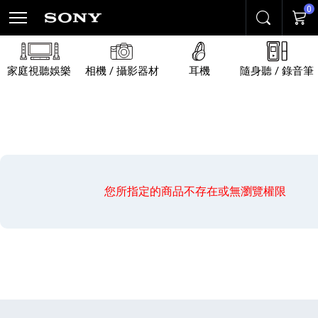
0
搜尋
購物
家庭視聽娛樂
相機 / 攝影器材
耳機
隨身聽 / 錄音筆
您所指定的商品不存在或無瀏覽權限