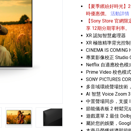
【夏季繽紛好時光】202
時優惠價。
活動詳情
【Sony Store 官網限
享 12期分期零利率。
XR 認知智慧處理器
XR 極致精準背光控
CINEMA IS COMING
播放器
克風 / 收錄音組
數位攝影機 / 配件
專業影像校正 Studio Ca
17
3
個產品
個產品
33
Netflix 自適應校色模
Prime Video 校色模
SONY PICTURES CO
多音域環繞聲場技術，
AI 智慧 Voice Zoom 3
中置聲場同步，支援 IMAX E
節能儀表板 2 輕鬆
第5張
第6張
遊戲選單 2 最佳 Dolby
屬於您的娛樂，Google
本商品榮獲經濟部節