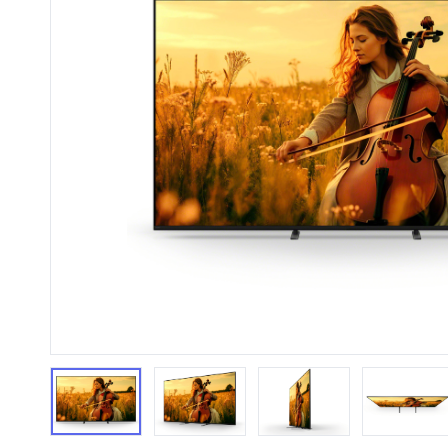
HiFi 音響
隨身型數位相機
藍光
相機麥
11
64
個產品
個產品
第1張
第2張
第3張
第4張