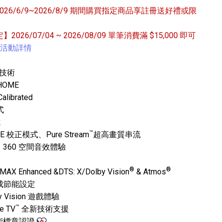
6/6/9~2026/8/9 期間購買指定商品享註冊送好禮或限
定】2026/07/04 ~ 2026/08/09 單筆消費滿 $15,000 即可
活動詳情
制技術
 HOME
專業攝影器材
librated
個產品
17
個產品
式
式
™
RE 校正模式、Pure Stream
超高畫質串流
360 空間音效體驗
®
®
nhanced &DTS: X/Dolby Vision
& Atmos
完成節能設定
 Vision 遊戲體驗
™
 TV
全新技術支援
能標章認證