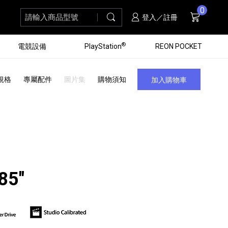
0
請輸入商品型號
搜尋
購物車
項商品
登入／註冊
®
電競設備
PlayStation
REON POCKET
規格
專屬配件
圖片集
購物須知
加入購物車
85"
黑膠唱盤
ZV 數位相機
個產品
個產品
個產品
個產品
16
3
個產品
個產品