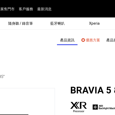
展售門市
客戶服務
最新消息
隨身聽 / 錄音筆
藍牙喇叭
Xperia
產品資訊
優惠方案
產品
：
85"
BRAVIA 5 
®
劇院
屬鏡頭
配件
man 專屬配件
ia 專用配件
ONE 電競耳機
ation
遊戲軟體
BRAVIA 專屬配件
α 專屬配件
錄音筆 / 配件
INZONE 電競周邊
25
86
15
6
4
9
1
個產品
個產品
個產品
個產品
個產品
個產品
個產品
143
9
7
7