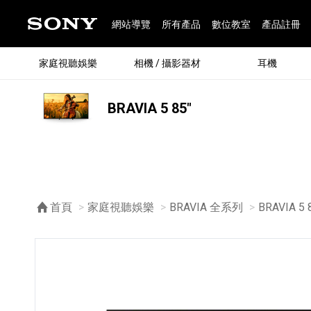
網站導覽
所有產品
數位教室
產品註冊
家庭視聽娛樂
相機 / 攝影器材
耳機
BRAVIA 5 85"
®
首頁
家庭視聽娛樂
BRAVIA 全系列
目前頁面
BRAVIA 5 
®
BRAVIA 全系列
α 數位單眼相機
全系列耳機
Walkman 數位隨身聽
藍牙喇叭
Xperia 智慧型手機
INZONE 電競螢幕
PlayStation
REON POCKET / 配件
主機 / 配件
家庭
α 專
耳機
Walk
Xper
INZ
PlaySt
67
49
46
12
19
37
6
3
6
個產品
個產品
個產品
個產品
個產品
個產品
個產品
個產品
個產品