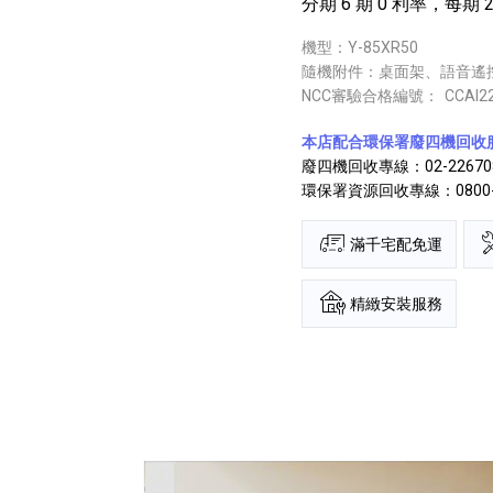
分期 6 期 0 利率，每期 23
機型：Y-85XR50
隨機附件：桌面架、語音遙
NCC審驗合格編號：
CCAI2
本店配合環保署廢四機回收
廢四機回收專線：02-22670
環保署資源回收專線：0800-0
滿千宅配免運
精緻安裝服務
點擊播放：BRAVIA 5 | 精彩娛樂，一見傾心