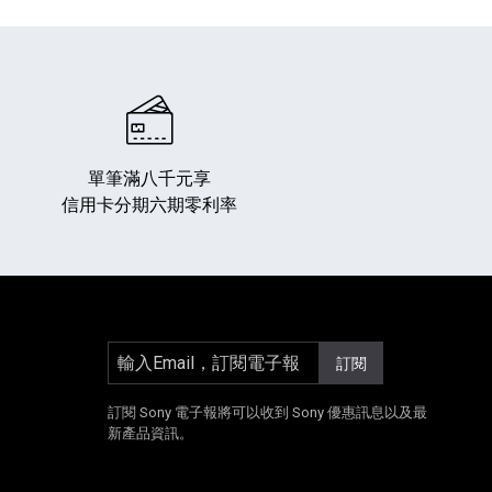
單筆滿八千元享
信用卡分期六期零利率
專業攝影器材
個產品
17
個產品
輸入Email，訂閱電子報
訂閱
]
另開新視窗]
E[另開新視窗]
Instagram[另開新視窗]
訂閱 Sony 電子報將可以收到 Sony 優惠訊息以及最
新產品資訊。