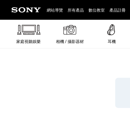
網站導覽
所有產品
數位教室
產品註冊
家庭視聽娛樂
相機 / 攝影器材
耳機
®
®
BRAVIA 全系列
α 數位單眼相機
全系列耳機
Walkman 數位隨身聽
藍牙喇叭
Xperia 智慧型手機
INZONE 電競螢幕
PlayStation
REON POCKET / 配件
主機 / 配件
家庭
α 專
耳機
Walk
Xper
INZ
PlaySt
67
49
46
12
19
37
6
3
6
個產品
個產品
個產品
個產品
個產品
個產品
個產品
個產品
個產品