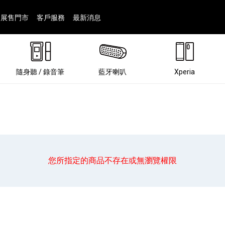
展售門市
客戶服務
最新消息
隨身聽 / 錄音筆
藍牙喇叭
Xperia
您所指定的商品不存在或無瀏覽權限
®
劇院
屬鏡頭
配件
man 專屬配件
ia 專用配件
ONE 電競耳機
ation
遊戲軟體
BRAVIA 專屬配件
α 專屬配件
錄音筆 / 配件
INZONE 電競周邊
25
86
15
6
4
9
1
個產品
個產品
個產品
個產品
個產品
個產品
個產品
143
9
7
7