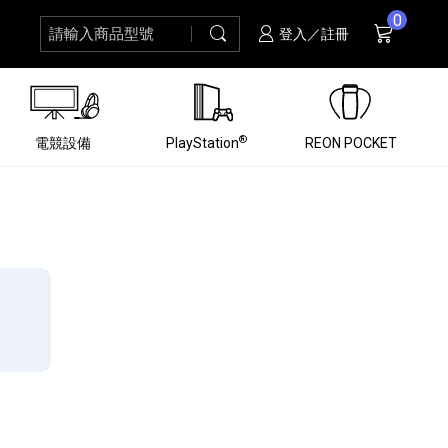
0
請輸入商品型號
搜尋
購物車
項商品
登入／註冊
®
電競設備
PlayStation
REON POCKET
黑膠唱盤
ZV 數位相機
個產品
個產品
個產品
個產品
16
3
個產品
個產品