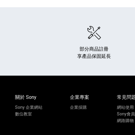
部分商品註冊
享產品保固延長
HiFi 音響
隨身型數位相機
藍光
相機麥
11
64
個產品
個產品
關於 Sony
企業專案
常見問
Sony 企業網站
企業採購
網站使用
數位教室
Sony會員
網路購物