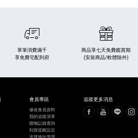
單筆消費滿千
商品享七天免費鑑賞期
享免費宅配到府
(安裝商品/軟體除外)
播放器
克風 / 收錄音組
數位攝影機 / 配件
17
3
個產品
個產品
33
題
會員專區
追蹤更多消息
修改會員資料
FB粉絲專頁[另開新視窗
YouTube頻道[
加入LIN
追蹤
我的追蹤清單
購物記錄查詢
到貨提醒設定
送貨地址管理