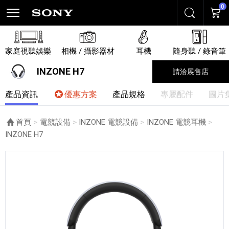
0
搜尋
購物
家庭視聽娛樂
相機 / 攝影器材
耳機
隨身聽 / 錄音筆
INZONE H7
請洽展售店
產品資訊
優惠方案
產品規格
專屬配件
圖片
首頁
電競設備
INZONE 電競設備
INZONE 電競耳機
目前頁面：
INZONE H7