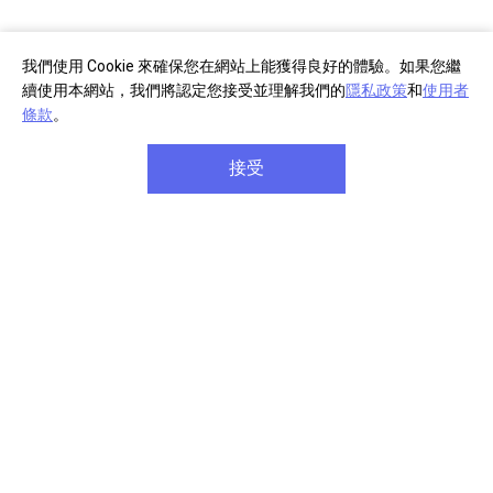
我們使用 Cookie 來確保您在網站上能獲得良好的體驗。如果您繼
續使用本網站，我們將認定您接受並理解我們的
隱私政策
和
使用者
條款
。
接受
右側控制項
右耳罩為遊戲/交談平衡按鈕，以及電源和藍牙按鈕。
完全個人化遊戲體驗方式