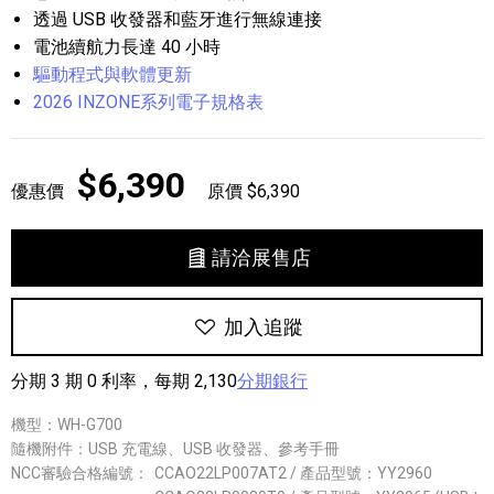
透過 USB 收發器和藍牙進行無線連接
電池續航力長達 40 小時
驅動程式與軟體更新
2026 INZONE系列電子規格表
$6,390
優惠價
原價 $6,390
請洽展售店
加入追蹤
分期 3 期 0 利率，每期 2,130
分期銀行
機型：WH-G700
隨機附件：USB 充電線、USB 收發器、參考手冊
NCC審驗合格編號：
CCAO22LP007AT2 / 產品型號：YY2960