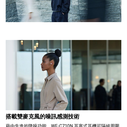
搭載雙麥克風的噪訊感測技術
藉由先進的降噪功能，WF-C710N 耳塞式耳機可隔絕周圍