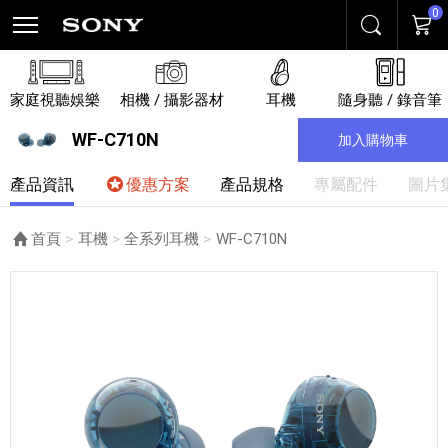
0
搜尋
購物
家庭視聽娛樂
相機 / 攝影器材
耳機
隨身聽 / 錄音筆
WF-C710N
加入購物車
產品資訊
優惠方案
產品規格
專屬配件
圖片
首頁
耳機
全系列耳機
目前頁面：
WF-C710N