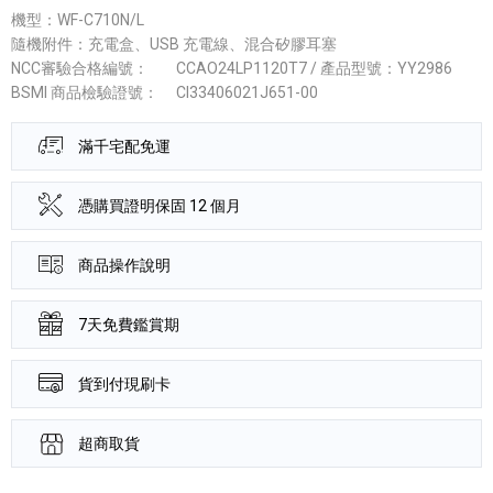
機型：WF-C710N/L
隨機附件：充電盒、USB 充電線、混合矽膠耳塞
NCC審驗合格編號：
CCAO24LP1120T7 / 產品型號：YY2986
BSMI 商品檢驗證號：
CI33406021J651-00
滿千宅配免運
憑購買證明保固 12 個月
商品操作說明
7天免費鑑賞期
貨到付現刷卡
超商取貨