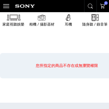
0
搜尋
購物
家庭視聽娛樂
相機 / 攝影器材
耳機
隨身聽 / 錄音筆
您所指定的商品不存在或無瀏覽權限