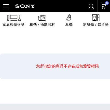
0
搜尋
購物
家庭視聽娛樂
相機 / 攝影器材
耳機
隨身聽 / 錄音筆
您所指定的商品不存在或無瀏覽權限