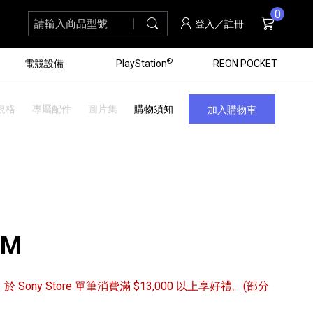
0
請輸入商品型號
搜尋
購物車
項商品
登入／註冊
®
電競設備
PlayStation
REON POCKET
規格
專屬配件
圖片集
購物須知
加入購物車
AM
/31 於 Sony Store 單筆消費滿 $13,000 以上享好禮。(部分
黑膠唱盤
ZV 數位相機
個產品
個產品
個產品
個產品
16
3
個產品
個產品