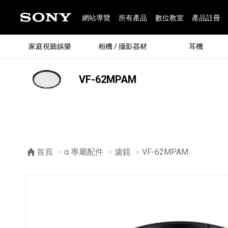
網站導覽
所有產品
數位教室
產品註冊
家庭視聽娛樂
相機 / 攝影器材
耳機
VF-62MPAM
®
首頁
α 專屬配件
濾鏡
目前頁面：
VF-62MPAM
®
BRAVIA 全系列
α 數位單眼相機
全系列耳機
Walkman 數位隨身聽
藍牙喇叭
Xperia 智慧型手機
INZONE 電競螢幕
PlayStation
REON POCKET / 配件
主機 / 配件
家庭
α 專
耳機
Walk
Xper
INZ
PlaySt
67
49
46
12
19
37
6
3
6
個產品
個產品
個產品
個產品
個產品
個產品
個產品
個產品
個產品