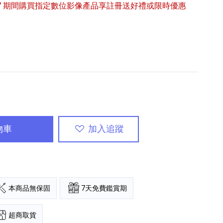
6/9/27 期間購買指定數位影像產品享註冊送好禮或限時優惠
專業攝影器材
個產品
17
個產品
物車
加入追蹤
本商品無保固
7天免費鑑賞期
超商取貨