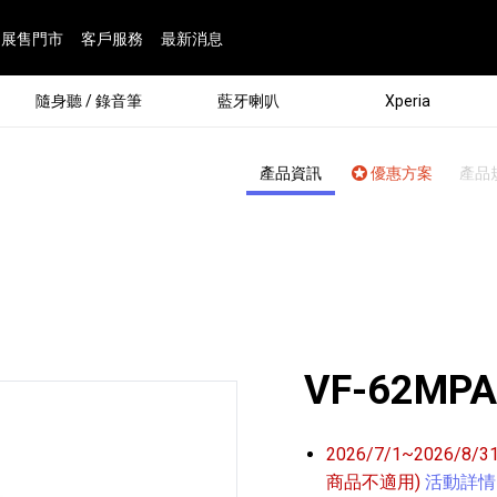
展售門市
客戶服務
最新消息
隨身聽 / 錄音筆
藍牙喇叭
Xperia
產品資訊
優惠方案
產品
VF-62MP
®
2026/7/1~2026/8
劇院
屬鏡頭
配件
man 專屬配件
ia 專用配件
ONE 電競耳機
ation
遊戲軟體
BRAVIA 專屬配件
α 專屬配件
錄音筆 / 配件
INZONE 電競周邊
25
86
15
6
4
9
1
個產品
個產品
個產品
個產品
個產品
個產品
個產品
143
9
7
7
商品不適用)
活動詳情