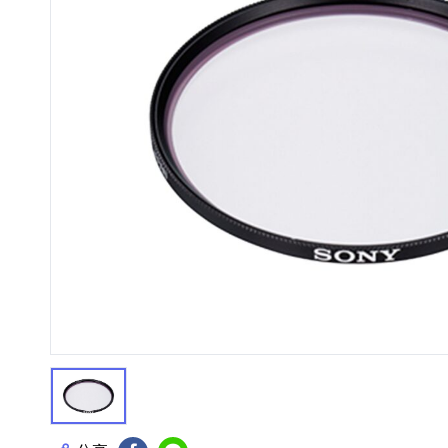
HiFi 音響
隨身型數位相機
藍光
相機麥
11
64
個產品
個產品
第1張