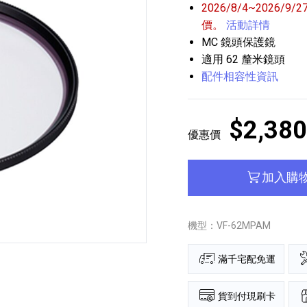
2026/8/4~202
價。
活動詳情
MC 鏡頭保護鏡
適用 62 釐米鏡頭
配件相容性資訊
$2,380
播放器
克風 / 收錄音組
數位攝影機 / 配件
優惠價
17
3
個產品
個產品
33
加入購
機型：VF-62MPAM
滿千宅配免運
貨到付現刷卡