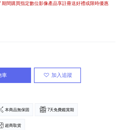
6/9/27 期間購買指定數位影像產品享註冊送好禮或限時優惠
專業攝影器材
個產品
17
個產品
物車
加入追蹤
本商品無保固
7天免費鑑賞期
超商取貨