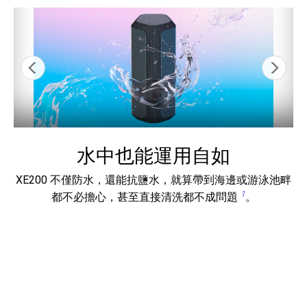
水中也能運用自如
使
XE200 不僅防水，還能抗鹽水，就算帶到海邊或游泳池畔
這
1
，
都不必擔心，甚至直接清洗都不成問題
。
要