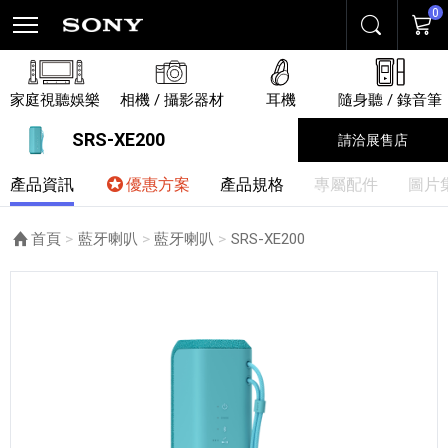
0
搜尋
購物
家庭視聽娛樂
相機 / 攝影器材
耳機
隨身聽 / 錄音筆
SRS-XE200
請洽展售店
產品資訊
優惠方案
產品規格
專屬配件
圖片
首頁
藍牙喇叭
藍牙喇叭
目前頁面：
SRS-XE200