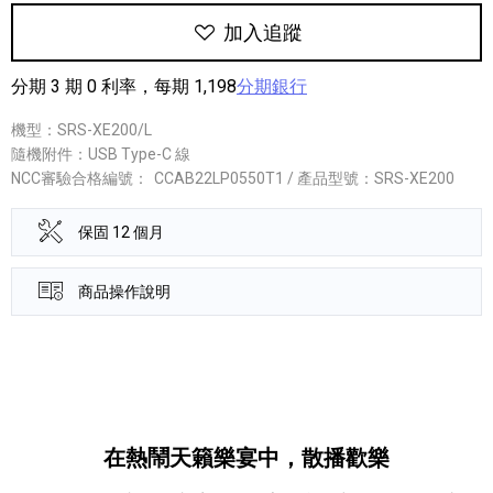
加入追蹤
分期 3 期 0 利率，每期 1,198
分期銀行
機型：SRS-XE200/L
隨機附件：USB Type-C 線
NCC審驗合格編號：
CCAB22LP0550T1 / 產品型號：SRS-XE200
保固 12 個月
商品操作說明
產品資訊詳細資訊
在熱鬧天籟樂宴中，散播歡樂