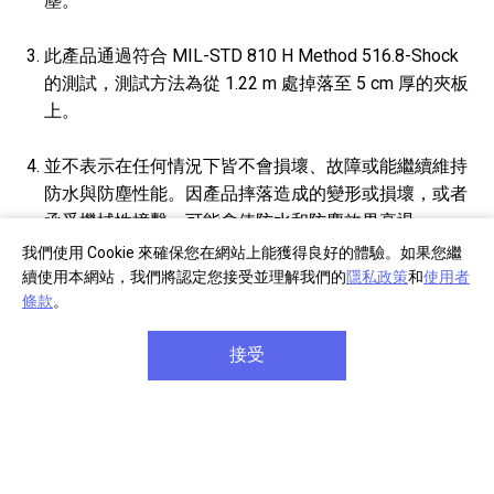
塵。
此產品通過符合 MIL-STD 810 H Method 516.8-Shock
的測試，測試方法為從 1.22 m 處掉落至 5 cm 厚的夾板
上。
並不表示在任何情況下皆不會損壞、故障或能繼續維持
防水與防塵性能。因產品摔落造成的變形或損壞，或者
承受機械性撞擊，可能會使防水和防塵效果衰退。
我們使用 Cookie 來確保您在網站上能獲得良好的體驗。如果您繼
在 STAMINA 模式下，音量設定為 31。實際性能會因為
續使用本網站，我們將認定您接受並理解我們的
隱私政策
和
使用者
條款
。
音量、播放歌曲、環境溫度和使用條件而與上列時間有
所差異。
接受
與不使用「環境噪音感應」的情境相比，在設為最大音
量情況下，該功能最多可增加 1 小時的電池續航力。
僅有 SRS-XB43、SRS-XB33、SRS-XB23、SRS-