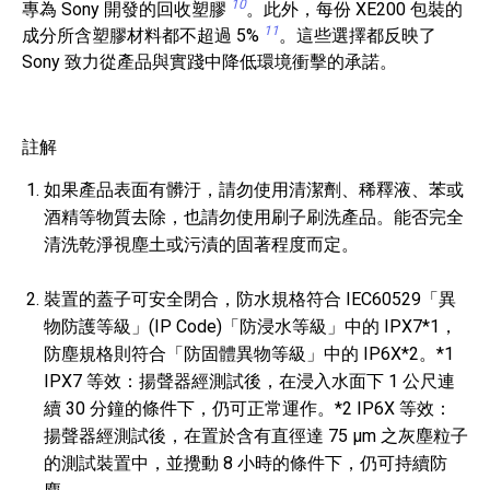
10
專為 Sony 開發的回收塑膠
。此外，每份 XE200 包裝的
11
成分所含塑膠材料都不超過 5%
。這些選擇都反映了
Sony 致力從產品與實踐中降低環境衝擊的承諾。
註解
如果產品表面有髒汙，請勿使用清潔劑、稀釋液、苯或
酒精等物質去除，也請勿使用刷子刷洗產品。能否完全
清洗乾淨視塵土或污漬的固著程度而定。
裝置的蓋子可安全閉合，防水規格符合 IEC60529「異
物防護等級」(IP Code)「防浸水等級」中的 IPX7*1，
防塵規格則符合「防固體異物等級」中的 IP6X*2。*1
IPX7 等效：揚聲器經測試後，在浸入水面下 1 公尺連
續 30 分鐘的條件下，仍可正常運作。*2 IP6X 等效：
揚聲器經測試後，在置於含有直徑達 75 μm 之灰塵粒子
的測試裝置中，並攪動 8 小時的條件下，仍可持續防