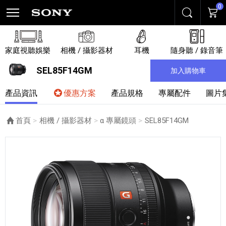
0
搜尋
購物
家庭視聽娛樂
相機 / 攝影器材
耳機
隨身聽 / 錄音筆
SEL85F14GM
加入購物車
產品資訊
優惠方案
產品規格
專屬配件
圖片
首頁
相機 / 攝影器材
α 專屬鏡頭
目前頁面：
SEL85F14GM