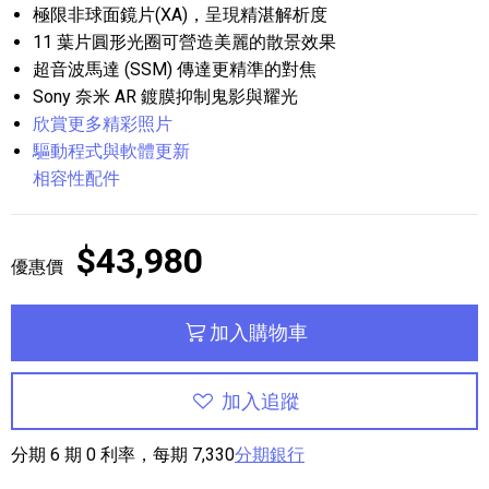
極限非球面鏡片(XA)，呈現精湛解析度
11 葉片圓形光圈可營造美麗的散景效果
超音波馬達 (SSM) 傳達更精準的對焦
Sony 奈米 AR 鍍膜抑制鬼影與耀光
欣賞更多精彩照片
驅動程式與軟體更新
相容性配件
$43,980
優惠價
加入購物車
加入追蹤
分期 6 期 0 利率，每期 7,330
分期銀行