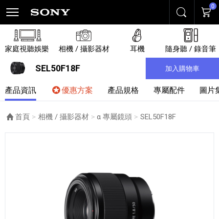
0
搜尋
購物
家庭視聽娛樂
相機 / 攝影器材
耳機
隨身聽 / 錄音筆
SEL50F18F
加入購物車
產品資訊
優惠方案
產品規格
專屬配件
圖片
首頁
相機 / 攝影器材
α 專屬鏡頭
目前頁面：
SEL50F18F