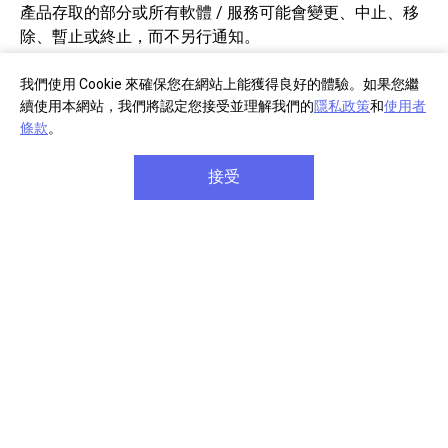
產品存取的部分或所有軟體 / 服務可能會變更、中止、移
除、暫止或終止，而不另行通知。
5.功能與規格時有變更，恕不另行通知。
我們使用 Cookie 來確保您在網站上能獲得良好的體驗。如果您繼
續使用本網站，我們將認定您接受並理解我們的
隱私政策
和
使用者
條款
。
接受
部分商品註冊
單筆消費滿千
享產品保固延長
享免費宅配到府
商品享七天免費鑑賞期
單筆滿八千元享
信用卡分
(安裝商品/軟體除外)
期六期零利率