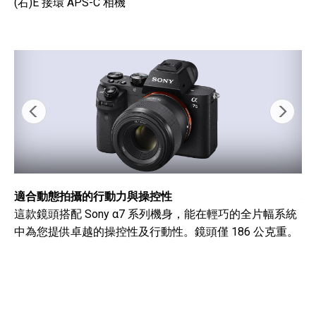
(右)E 接環 APS-C 相機
適合動態拍攝的行動力與操控性
栩
這款鏡頭搭配 Sony α7 系列機身，能在輕巧的全片幅系統
更
中為您提供卓越的操控性及行動性。鏡頭僅 186 公克重。
球