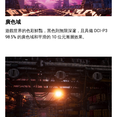
廣色域
遊戲世界的色彩鮮豔，黑色則無限深邃，且具備 DCI-P3
98.5% 的廣色域和平滑的 10 位元漸層效果。