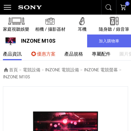
0
搜尋
購物
家庭視聽娛樂
相機 / 攝影器材
耳機
隨身聽 / 錄音筆
INZONE M10S
加入購物車
產品資訊
優惠方案
產品規格
專屬配件
圖片
首頁
電競設備
INZONE 電競設備
INZONE 電競螢幕
目前頁面：
INZONE M10S