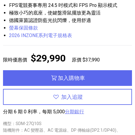
FPS電競賽事專用 24.5 吋模式和 FPS Pro 顯示模式
極致小巧的底座，使鍵盤滑鼠擺放更為靈活
德國萊茵認證防藍光抗閃爍，使用舒適
螢幕保固條款
2026 INZONE系列電子規格表
$29,990
限時優惠價
原價 $37,990
加入購物車
加入追蹤
分期 6 期 0 利率，每期 5,000
分期銀行
機型：SDM-27Q10S
隨機附件：AC 變壓器、AC 電源線、DP 傳輸線(DP2.1/DP40)、