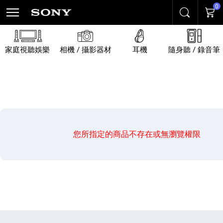
0
搜尋
購物
家庭視聽娛樂
相機 / 攝影器材
耳機
隨身聽 / 錄音筆
您所指定的商品不存在或無瀏覽權限