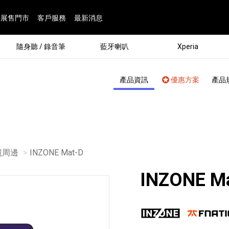
展售門市
客戶服務
最新消息
隨身聽 / 錄音筆
藍牙喇叭
Xperia
產品資訊
優惠方案
產品
電競周邊
目前頁面：
INZONE Mat-D
INZONE M
®
劇院
屬鏡頭
配件
man 專屬配件
ia 專用配件
ONE 電競耳機
ation
遊戲軟體
BRAVIA 專屬配件
α 專屬配件
錄音筆 / 配件
INZONE 電競周邊
25
86
15
6
4
9
1
個產品
個產品
個產品
個產品
個產品
個產品
個產品
143
9
7
7