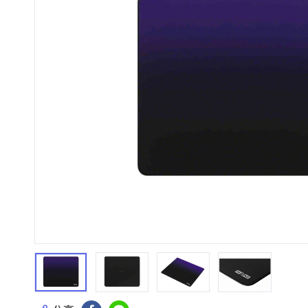
HiFi 音響
隨身型數位相機
藍光
相機麥
11
64
個產品
個產品
第1張
第2張
第3張
第4張