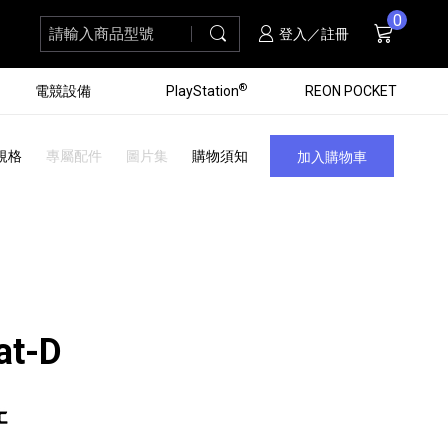
0
請輸入商品型號
搜尋
購物車
項商品
登入／註冊
®
電競設備
PlayStation
REON POCKET
規格
專屬配件
圖片集
購物須知
加入購物車
at-D
黑膠唱盤
ZV 數位相機
個產品
個產品
個產品
個產品
16
3
個產品
個產品