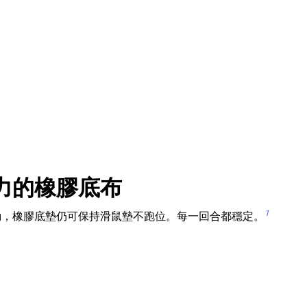
力的橡膠底布
1
動，橡膠底墊仍可保持滑鼠墊不跑位。每一回合都穩定。