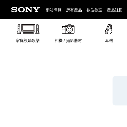
網站導覽
所有產品
數位教室
產品註冊
家庭視聽娛樂
相機 / 攝影器材
耳機
®
®
BRAVIA 全系列
α 數位單眼相機
全系列耳機
Walkman 數位隨身聽
藍牙喇叭
Xperia 智慧型手機
INZONE 電競螢幕
PlayStation
REON POCKET / 配件
主機 / 配件
家庭
α 專
耳機
Walk
Xper
INZ
PlaySt
67
49
46
12
19
37
6
3
6
個產品
個產品
個產品
個產品
個產品
個產品
個產品
個產品
個產品