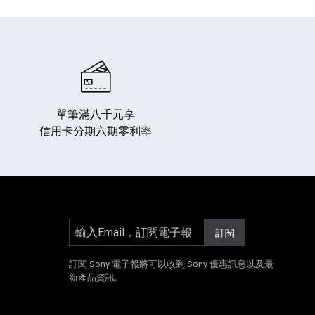
單筆滿八千元享
信用卡分期六期零利率
專業攝影器材
個產品
17
個產品
輸入Email，訂閱電子報
訂閱
]
另開新視窗]
E[另開新視窗]
Instagram[另開新視窗]
訂閱 Sony 電子報將可以收到 Sony 優惠訊息以及最
新產品資訊。