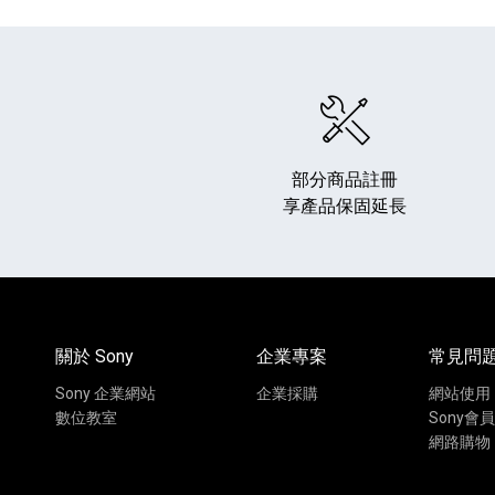
部分商品註冊
享產品保固延長
HiFi 音響
隨身型數位相機
藍光
相機麥
11
64
個產品
個產品
關於 Sony
企業專案
常見問
Sony 企業網站
企業採購
網站使用
數位教室
Sony會員
網路購物