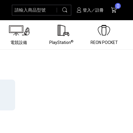
0
請輸入商品型號
搜尋
購物車
項商品
登入／註冊
®
電競設備
PlayStation
REON POCKET
黑膠唱盤
ZV 數位相機
個產品
個產品
個產品
個產品
16
3
個產品
個產品