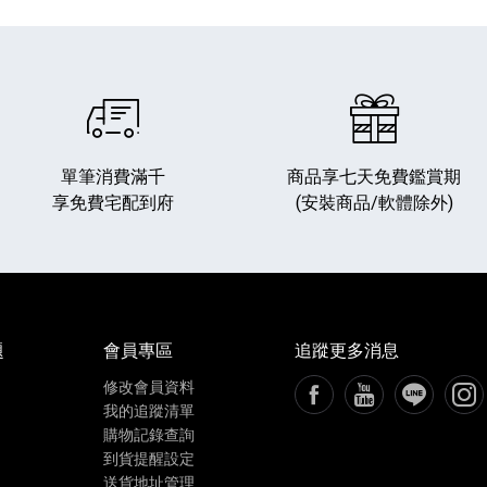
單筆消費滿千
商品享七天免費鑑賞期
享免費宅配到府
(安裝商品/軟體除外)
播放器
克風 / 收錄音組
數位攝影機 / 配件
17
3
個產品
個產品
33
題
會員專區
追蹤更多消息
修改會員資料
FB粉絲專頁[另開新視窗
YouTube頻道[
加入LIN
追蹤
我的追蹤清單
購物記錄查詢
到貨提醒設定
送貨地址管理