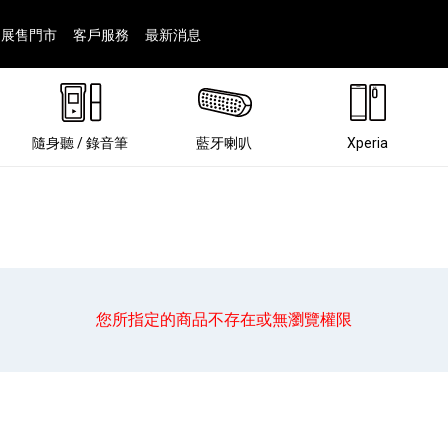
展售門市
客戶服務
最新消息
隨身聽 / 錄音筆
藍牙喇叭
Xperia
您所指定的商品不存在或無瀏覽權限
®
劇院
屬鏡頭
配件
man 專屬配件
ia 專用配件
ONE 電競耳機
ation
遊戲軟體
BRAVIA 專屬配件
α 專屬配件
錄音筆 / 配件
INZONE 電競周邊
25
86
15
6
4
9
1
個產品
個產品
個產品
個產品
個產品
個產品
個產品
143
9
7
7