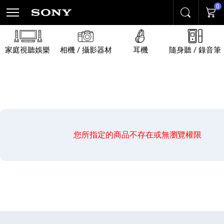
0
搜尋
購物
家庭視聽娛樂
相機 / 攝影器材
耳機
隨身聽 / 錄音筆
您所指定的商品不存在或無瀏覽權限