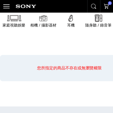
0
搜尋
購物
家庭視聽娛樂
相機 / 攝影器材
耳機
隨身聽 / 錄音筆
您所指定的商品不存在或無瀏覽權限