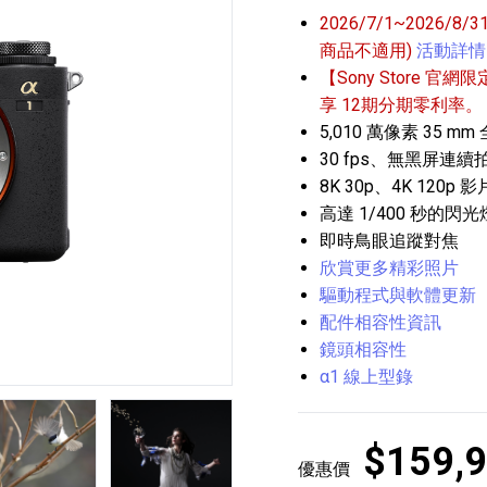
2026/7/1~2026/8
商品不適用)
活動詳情
【Sony Store 官網限
享 12期分期零利率。
5,010 萬像素 35 
30 fps、無黑屏連續
8K 30p、4K 120p 
播放器
克風 / 收錄音組
數位攝影機 / 配件
高達 1/400 秒的
17
3
個產品
個產品
33
即時鳥眼追蹤對焦
欣賞更多精彩照片
驅動程式與軟體更新
配件相容性資訊
鏡頭相容性
α1 線上型錄
4張
第5張
第6張
$159,
優惠價