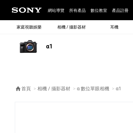
網站導覽
所有產品
數位教室
產品註冊
家庭視聽娛樂
相機 / 攝影器材
耳機
α1
®
首頁
相機 / 攝影器材
α 數位單眼相機
目前頁
α1
®
BRAVIA 全系列
α 數位單眼相機
全系列耳機
Walkman 數位隨身聽
藍牙喇叭
Xperia 智慧型手機
INZONE 電競螢幕
PlayStation
REON POCKET / 配件
主機 / 配件
家庭
α 專
耳機
Walk
Xper
INZ
PlaySt
67
49
46
12
19
37
6
3
6
個產品
個產品
個產品
個產品
個產品
個產品
個產品
個產品
個產品