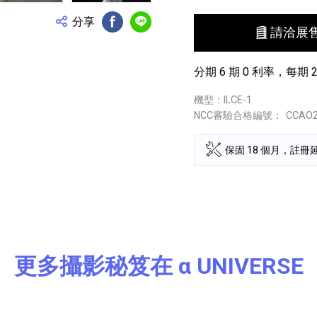
分享
FB分享
Line分享
請洽展
分期 6 期 0 利率，每期 26
機型：ILCE-1
NCC審驗合格編號：
CCAO2
保固 18 個月，註冊延
更多攝影秘笈在 α UNIVERSE