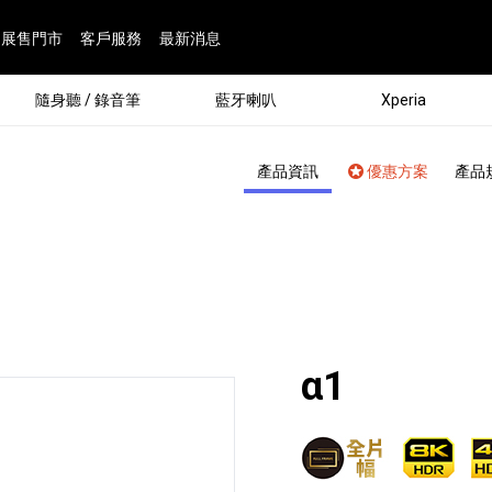
展售門市
客戶服務
最新消息
隨身聽 / 錄音筆
藍牙喇叭
Xperia
產品資訊
優惠方案
產品
面：
α1
®
劇院
屬鏡頭
配件
man 專屬配件
ia 專用配件
ONE 電競耳機
ation
遊戲軟體
BRAVIA 專屬配件
α 專屬配件
錄音筆 / 配件
INZONE 電競周邊
25
86
15
6
4
9
1
個產品
個產品
個產品
個產品
個產品
個產品
個產品
143
9
7
7