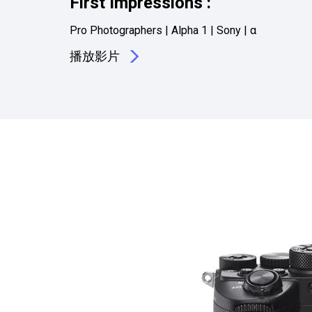
First Impressions :
Pro Photographers | Alpha 1 | Sony | α
播放影片