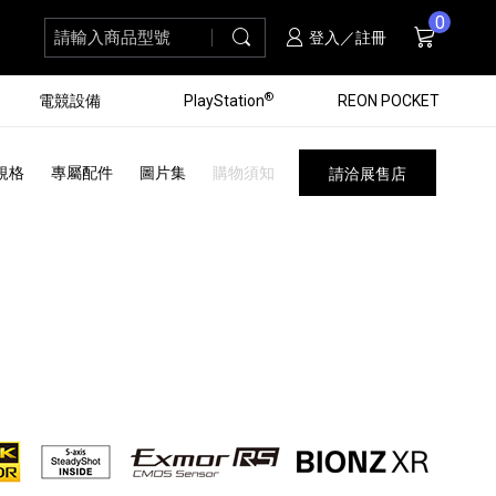
0
請輸入商品型號
搜尋
購物車
項商品
登入／註冊
®
電競設備
PlayStation
REON POCKET
規格
專屬配件
圖片集
購物須知
請洽展售店
黑膠唱盤
ZV 數位相機
個產品
個產品
個產品
個產品
16
3
個產品
個產品