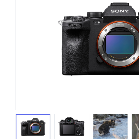
HiFi 音響
隨身型數位相機
藍光
相機麥
11
64
個產品
個產品
第1張
第2張
第3張
第