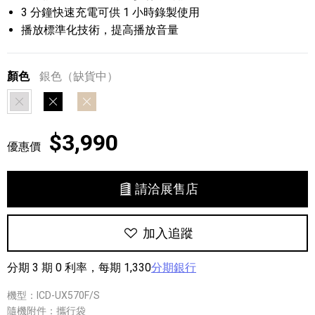
3 分鐘快速充電可供 1 小時錄製使用
播放標準化技術，提高播放音量
顏色
銀色（缺貨中）
銀色
黑色
金色
$3,990
優惠價
請洽展售店
加入追蹤
分期 3 期 0 利率，每期 1,330
分期銀行
機型：ICD-UX570F/S
隨機附件：攜行袋