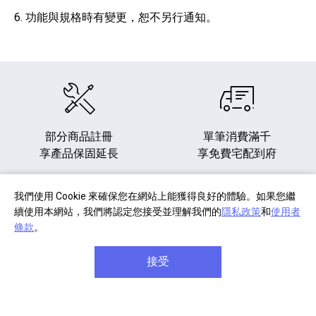
6. 功能與規格時有變更，恕不另行通知。
部分商品註冊
單筆消費滿千
享產品保固延長
享免費宅配到府
我們使用 Cookie 來確保您在網站上能獲得良好的體驗。如果您繼
續使用本網站，我們將認定您接受並理解我們的
隱私政策
和
使用者
條款
。
商品享七天免費鑑賞期
單筆滿八千元享
信用卡分
(安裝商品/軟體除外)
期六期零利率
接受
關於 Sony