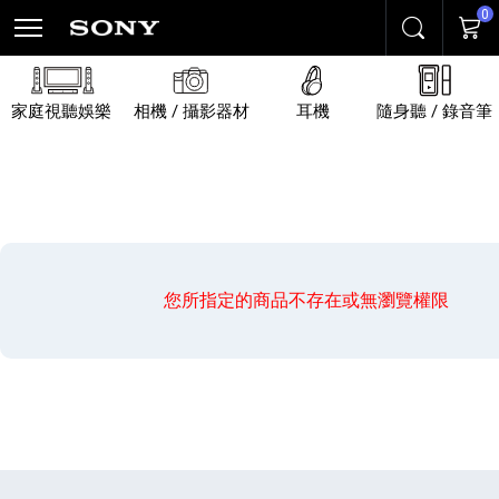
0
搜尋
購物
家庭視聽娛樂
相機 / 攝影器材
耳機
隨身聽 / 錄音筆
您所指定的商品不存在或無瀏覽權限